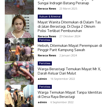
Sungai Indragiri Batang Peranap
Neraca News
-
23 Maret 2025
Hukum & Kriminal
Mayat Wanita Ditemukan di Dalam Tas
di Jalan Berastagi, Di Duga 2 Oknum
Polisi Terlibat Pembunuhan
Neraca News
-
27 Oktober 2024
Peristiwa
Heboh, Ditemukan Mayat Perempuan di
Pinggir Parit Kampung Sawah
Neraca News
-
2 Januari 2024
Peristiwa
Warga Berastagi Temukan Mayat Mr X,
Darah Keluar Dari Mulut
admin
-
16 September 2022
Peristiwa
Warga Temukan Mayat Tanpa Identitas
di Desa Raya Berastagi
admin
-
6 September 2022