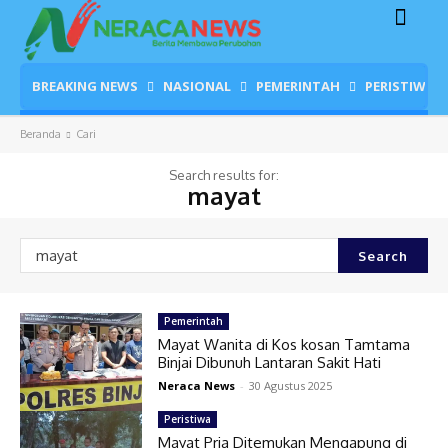
BREAKING NEWS
NASIONAL
PEMERINTAH
PERISTIWA
Beranda
Cari
Search results for:
mayat
Search
Pemerintah
Mayat Wanita di Kos kosan Tamtama
Binjai Dibunuh Lantaran Sakit Hati
Neraca News
-
30 Agustus 2025
Peristiwa
Mayat Pria Ditemukan Mengapung di