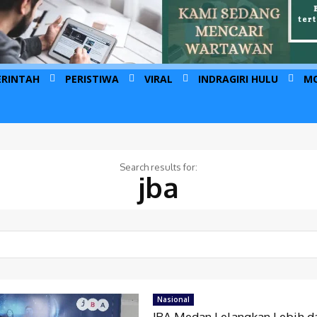
ERINTAH
PERISTIWA
VIRAL
INDRAGIRI HULU
M
Search results for:
jba
Nasional
JBA Medan Lelangkan Lebih d