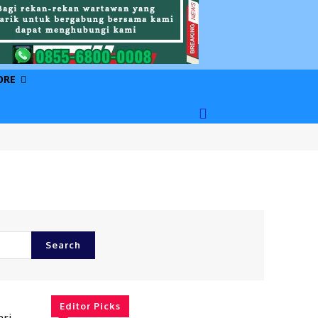
ORE
Search
Editor Picks
ari